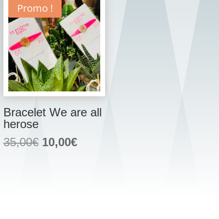
Promo !
Bracelet We are all
herose
Le
Le
35,00
€
10,00
€
prix
prix
initial
actuel
était :
est :
35,00€.
10,00€.