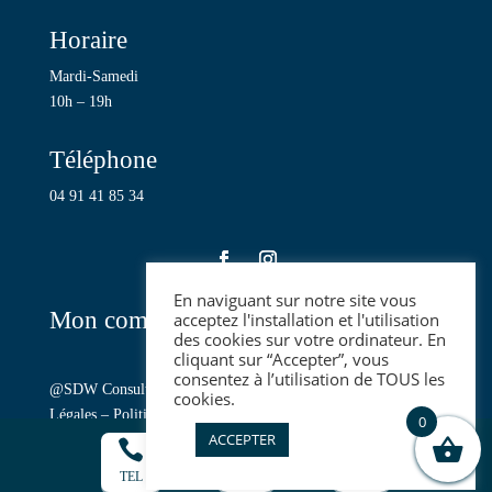
Horaire
Mardi-Samedi
10h – 19h
Téléphone
04 91 41 85 34
En naviguant sur notre site vous
Mon compte
acceptez l'installation et l'utilisation
des cookies sur votre ordinateur. En
cliquant sur “Accepter”, vous
consentez à l’utilisation de TOUS les
@SDW Consulting
, copyright Jeanne et Charlotte –
Mentions
cookies.
Légales
–
Politique de confidentialité
–
CGV
0
ACCEPTER



TEL
EMAIL
DIR