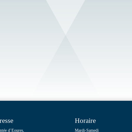
resse
Horaire
ntée d’Eoures,
Mardi-Samedi