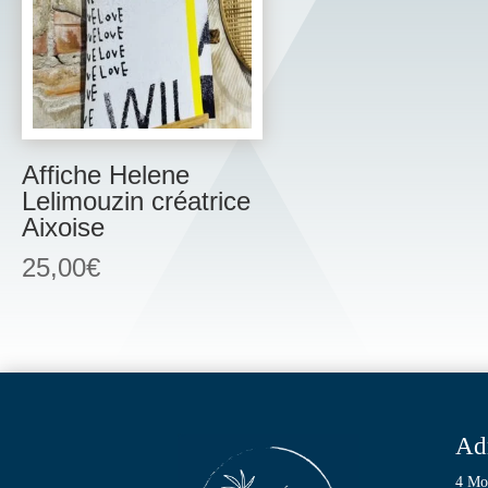
Affiche Helene
Lelimouzin créatrice
Aixoise
25,00
€
Ad
4 Mo