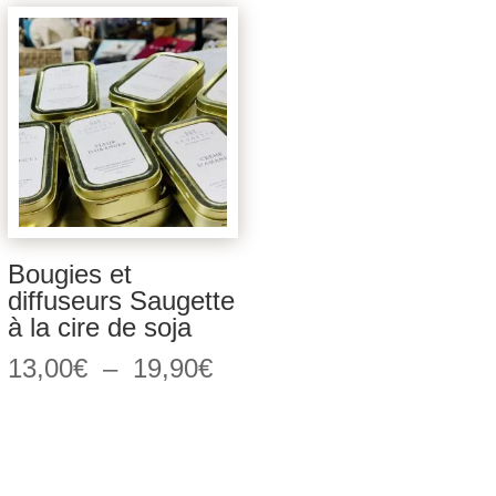
était :
est :
était :
est :
169,00€.
20,00€.
35,00€.
10,00
Bougies et
diffuseurs Saugette
à la cire de soja
Plage
13,00
€
–
19,90
€
de
prix :
13,00€
à