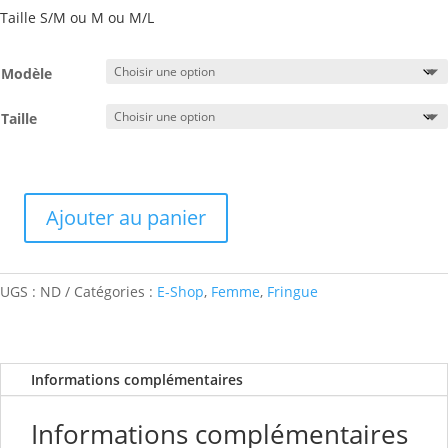
Taille S/M ou M ou M/L
Modèle
Taille
Ajouter au panier
quantité
de
Veste
UGS :
ND
Catégories :
E-Shop
,
Femme
,
Fringue
custom
Le
Capéo
de
Informations complémentaires
Charlotte
Informations complémentaires