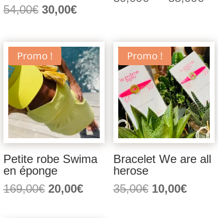
Le
Le
54,00
€
30,00
€
de
prix
prix
pri
initial
actuel
30
était :
est :
à
Promo !
Promo !
54,00€.
30,00€.
55
Petite robe Swima
Bracelet We are all
en éponge
herose
Le
Le
Le
Le
169,00
€
20,00
€
35,00
€
10,00
€
prix
prix
prix
prix
initial
actuel
initial
actuel