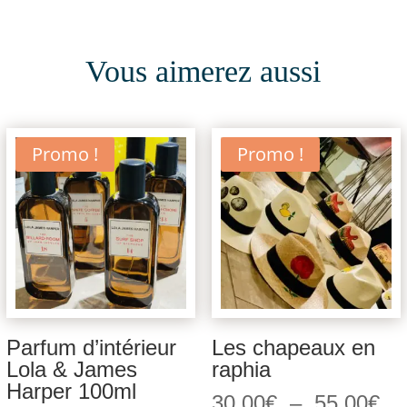
Vous aimerez aussi
Promo !
Promo !
Parfum d’intérieur
Les chapeaux en
Lola & James
raphia
Harper 100ml
Pl
30,00
€
–
55,00
€