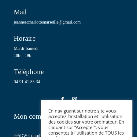
Mail
jeanneetcharlottemarseille@gmail.com
Horaire
Mardi-Samedi
10h – 19h
Téléphone
04 91 41 85 34
En naviguant sur notre site vous
Mon compte
acceptez l'installation et l'utilisation
des cookies sur votre ordinateur. En
cliquant sur “Accepter”, vous
consentez à l’utilisation de TOUS les
@SDW Consulting
, copyright Jeanne et Charlotte –
Mentions