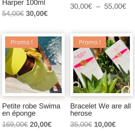
Harper 100ml
Pl
30,00
€
–
55,00
€
Le
Le
54,00
€
30,00
€
de
prix
prix
pri
initial
actuel
30
était :
est :
à
Promo !
Promo !
54,00€.
30,00€.
55
Petite robe Swima
Bracelet We are all
en éponge
herose
Le
Le
Le
Le
169,00
€
20,00
€
35,00
€
10,00
€
prix
prix
prix
prix