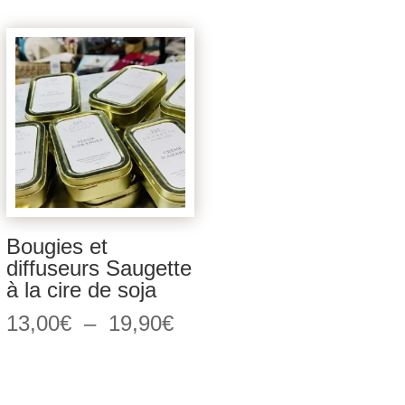
initial
actuel
initial
actuel
était :
est :
était :
est :
169,00€.
20,00€.
35,00€.
10,00
Bougies et
diffuseurs Saugette
à la cire de soja
Plage
13,00
€
–
19,90
€
de
prix :
13,00€