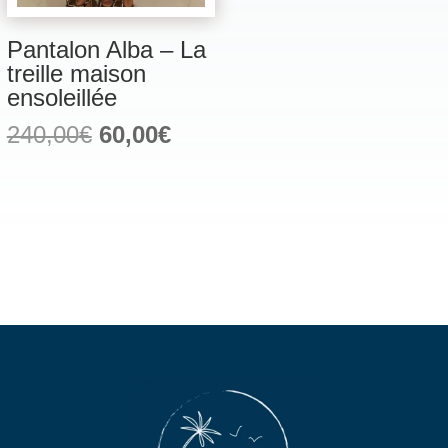
Pantalon Alba – La
treille maison
ensoleillée
Le
Le
240,00
€
60,00
€
prix
prix
initial
actuel
était :
est :
240,00€.
60,00€.