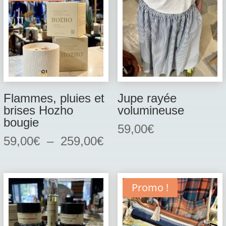
Flammes, pluies et
Jupe rayée
brises Hozho
volumineuse
bougie
59,00
€
Plage
59,00
€
–
259,00
€
de
prix :
59,00€
Promo !
à
259,00€