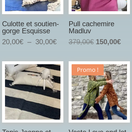
Culotte et soutien-
Pull cachemire
gorge Esquisse
Madluv
Plage
Le
Le
20,00
€
–
30,00
€
379,00
€
150,00
€
de
prix
prix
prix :
initial
act
20,00€
était :
est 
Promo !
à
379,00€.
150
30,00€