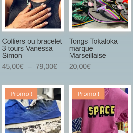
Colliers ou bracelet
Tongs Tokaloka
3 tours Vanessa
marque
Simon
Marseillaise
Plage
45,00
€
–
79,00
€
20,00
€
de
prix :
45,00€
Promo !
Promo !
à
79,00€