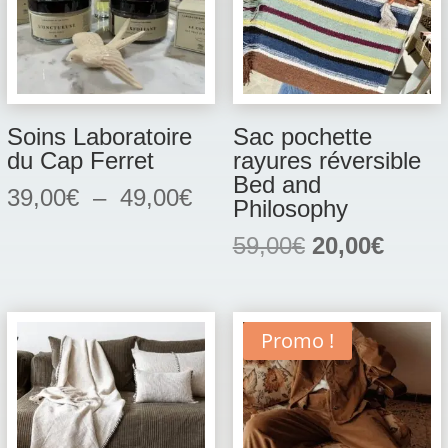
Soins Laboratoire
Sac pochette
du Cap Ferret
rayures réversible
Bed and
Plage
39,00
€
–
49,00
€
Philosophy
de
Le
Le
59,00
€
20,00
€
prix :
prix
prix
39,00€
initial
actuel
à
était :
est :
49,00€
Promo !
59,00€.
20,00