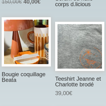
Le
Le
150,00
€
40,00
€
corps d.licious
prix
prix
initial
actuel
était :
est :
150,00€.
40,00€.
Bougie coquillage
Teeshirt Jeanne et
Beata
Charlotte brodé
39,00
€