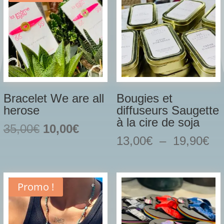
Bracelet We are all
Bougies et
herose
diffuseurs Saugette
à la cire de soja
Le
Le
35,00
€
10,00
€
Pl
13,00
€
–
19,90
€
prix
prix
de
initial
actuel
pri
était :
est :
13
35,00€.
10,00€.
Promo !
à
19