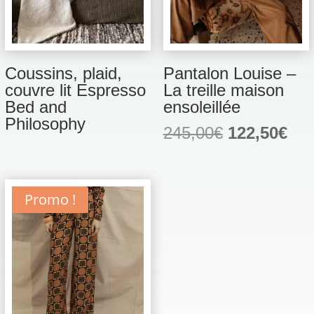
Coussins, plaid,
Pantalon Louise –
couvre lit Espresso
La treille maison
Bed and
ensoleillée
Philosophy
Le
Le
245,00
€
122,50
€
prix
prix
initial
act
était :
est 
Promo !
245,00€.
122