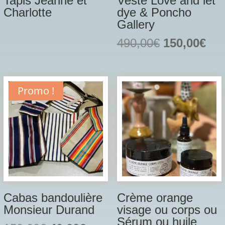
Tapis Jeanne et
Veste Love and let
Charlotte
dye & Poncho
Gallery
Le
Le
490,00
€
150,00
€
prix
prix
initial
act
était :
est 
Promo !
490,00€.
150
Cabas bandoulière
Crème orange
Monsieur Durand
visage ou corps ou
Sérum ou huile