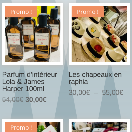
Promo !
Promo !
Parfum d’intérieur
Les chapeaux en
Lola & James
raphia
Harper 100ml
Pl
30,00
€
–
55,00
€
Le
Le
54,00
€
30,00
€
de
prix
prix
pri
initial
actuel
30
était :
est :
à
Promo !
54,00€.
30,00€.
55