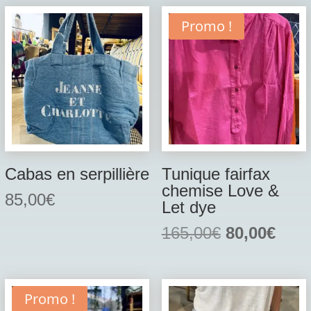
Promo !
Cabas en serpillière
Tunique fairfax
chemise Love &
85,00
€
Let dye
Le
Le
165,00
€
80,00
€
prix
prix
initial
actu
était :
est :
Promo !
165,00€.
80,0