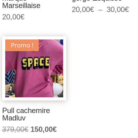
Marseillaise
Pl
20,00
€
–
30,00
€
20,00
€
de
pri
20
à
Promo !
30
Pull cachemire
Madluv
Le
Le
379,00
€
150,00
€
prix
prix