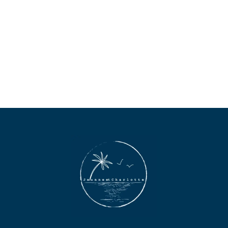
initial
actuel
était :
est :
379,00€.
150,00€.