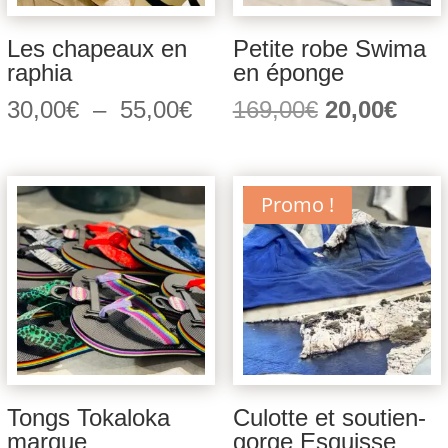
Les chapeaux en
Petite robe Swima
raphia
en éponge
Plage
Le
Le
30,00
€
–
55,00
€
169,00
€
20,00
€
de
prix
prix
prix :
initial
actu
30,00€
était :
est :
Promo !
à
169,00€.
20,0
55,00€
Tongs Tokaloka
Culotte et soutien-
marque
gorge Esquisse