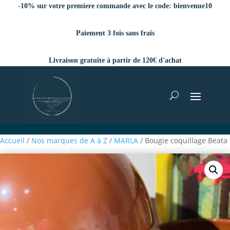
-10% sur votre premiere commande avec le code:
bienvenue10
Paiement 3 fois sans frais
Livraison gratuite à partir de 120€ d'achat
Accueil
/
Nos marques de A à Z
/
MARLA
/ Bougie coquillage Beata