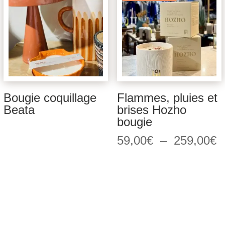
19
Bougie coquillage
Flammes, pluies et
Beata
brises Hozho
bougie
P
59,00
€
–
259,00
€
d
pr
5
à
2