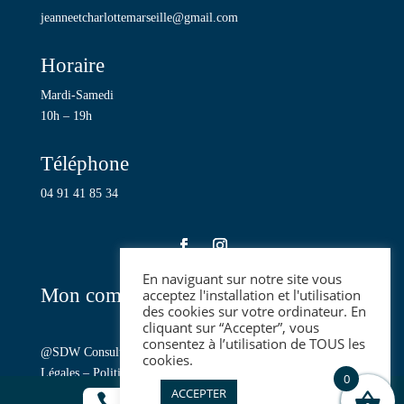
jeanneetcharlottemarseille@gmail.com
Horaire
Mardi-Samedi
10h – 19h
Téléphone
04 91 41 85 34
En naviguant sur notre site vous
Mon compte
acceptez l'installation et l'utilisation
des cookies sur votre ordinateur. En
cliquant sur “Accepter”, vous
consentez à l’utilisation de TOUS les
@SDW Consulting
, copyright Jeanne et Charlotte –
Mentions
cookies.
Légales
–
Politique de confidentialité
–
CGV
0
ACCEPTER


