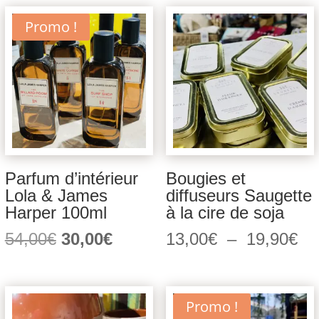
Promo !
Parfum d’intérieur
Bougies et
Lola & James
diffuseurs Saugette
Harper 100ml
à la cire de soja
Le
Le
Pl
54,00
€
30,00
€
13,00
€
–
19,90
€
prix
prix
de
initial
actuel
pri
était :
est :
13
Promo !
54,00€.
30,00€.
à